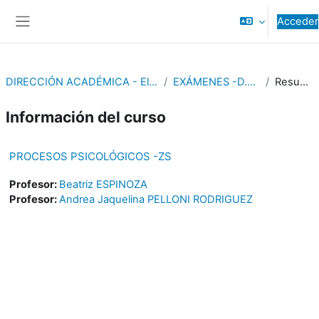
Salta al contenido principal
Acceder
Panel lateral
DIRECCIÓN ACADÉMICA - Elearning
EXÁMENES -D.Z.SUR
Resumen
Información del curso
PROCESOS PSICOLÓGICOS -ZS
Profesor:
Beatriz ESPINOZA
Profesor:
Andrea Jaquelina PELLONI RODRIGUEZ