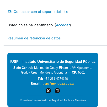
Contactar con el soporte del sitio
Usted no se ha identificado. (
Acceder
)
Resumen de retención de datos
IUSP – Instituto Universitario de Seguridad Pública
Sede Central:
Montes de Oca y Einstein, Vª Hipódromo,
Godoy Cruz, Mendoza, Argentina —
CP:
5501
Tel:
+54 261 4274140
Email:
iusp@mendoza.gov.ar
© Instituto Universitario de Seguridad Pública – Mendoza