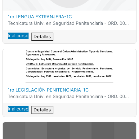
Nombre del curso
1ro LENGUA EXTRANJERA-1C
Categoría del curso
Tecnicatura Univ. en Seguridad Penitenciaria - ORD. 0002/25
Ir al curso
Detalles
1ro LEGISLACIÓN PENITENCIARIA-1C
Nombre del curso
1ro LEGISLACIÓN PENITENCIARIA-1C
Categoría del curso
Tecnicatura Univ. en Seguridad Penitenciaria - ORD. 0002/25
Ir al curso
Detalles
1ro SOCIOLOGÍA DE LA VULNERABILIDAD Y LA EXCLUSIÓN-2