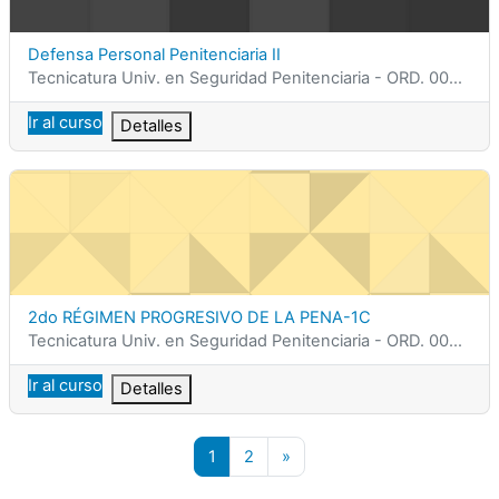
Nombre del curso
Defensa Personal Penitenciaria II
Categoría del curso
Tecnicatura Univ. en Seguridad Penitenciaria - ORD. 0002/25
Ir al curso
Detalles
2do RÉGIMEN PROGRESIVO DE LA PENA-1C
Nombre del curso
2do RÉGIMEN PROGRESIVO DE LA PENA-1C
Categoría del curso
Tecnicatura Univ. en Seguridad Penitenciaria - ORD. 0002/25
Ir al curso
Detalles
Página 1
Página 2
Siguiente página
1
2
»