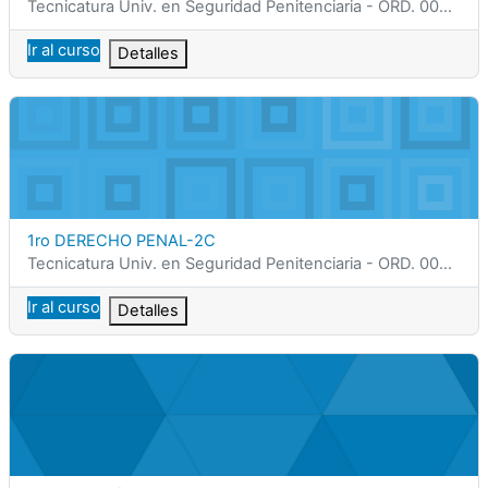
Categoría del curso
Tecnicatura Univ. en Seguridad Penitenciaria - ORD. 0002/25
Ir al curso
Detalles
1ro DERECHO PENAL-2C
Nombre del curso
1ro DERECHO PENAL-2C
Categoría del curso
Tecnicatura Univ. en Seguridad Penitenciaria - ORD. 0002/25
Ir al curso
Detalles
1ro ATENCIÓN PRIMARIA DE LA SALUD-1C