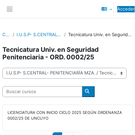
Salta al contenido principal
Acceder
Panel lateral
Cursos
I.U.S.P- S.CENTRAL- PENITENCIARÍA MZA.
Tecnicatura Univ. en Seguridad Penitenciaria - ORD. 0002/25
Tecnicatura Univ. en Seguridad
Penitenciaria - ORD. 0002/25
Categorías
Buscar cursos
Buscar cursos
LICENCIATURA CON INICIO CICLO 2025 SEGÚN ORDENANZA
0002/25 DE UNCUYO