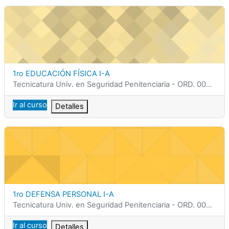
1ro EDUCACIÓN FÍSICA I-A
Nombre del curso
1ro EDUCACIÓN FÍSICA I-A
Categoría del curso
Tecnicatura Univ. en Seguridad Penitenciaria - ORD. 0002/25
Ir al curso
Detalles
1ro DEFENSA PERSONAL I-A
Nombre del curso
1ro DEFENSA PERSONAL I-A
Categoría del curso
Tecnicatura Univ. en Seguridad Penitenciaria - ORD. 0002/25
Ir al curso
Detalles