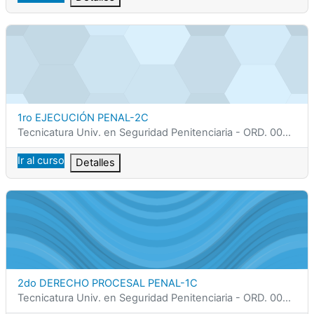
1ro EJECUCIÓN PENAL-2C
Nombre del curso
1ro EJECUCIÓN PENAL-2C
Categoría del curso
Tecnicatura Univ. en Seguridad Penitenciaria - ORD. 0002/25
Ir al curso
Detalles
2do DERECHO PROCESAL PENAL-1C
Nombre del curso
2do DERECHO PROCESAL PENAL-1C
Categoría del curso
Tecnicatura Univ. en Seguridad Penitenciaria - ORD. 0002/25