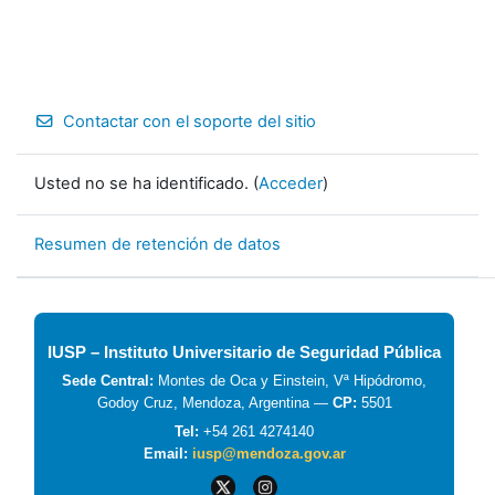
Contactar con el soporte del sitio
Usted no se ha identificado. (
Acceder
)
Resumen de retención de datos
IUSP – Instituto Universitario de Seguridad Pública
Sede Central:
Montes de Oca y Einstein, Vª Hipódromo,
Godoy Cruz, Mendoza, Argentina —
CP:
5501
Tel:
+54 261 4274140
Email:
iusp@mendoza.gov.ar